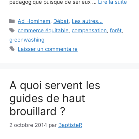
pédagogique puisque de sérieux …
Lire la suite
Catégories
Ad Hominem
,
Débat
,
Les autres...
Étiquettes
commerce équitable
,
compensation
,
forêt
,
greenwashing
Laisser un commentaire
A quoi servent les
guides de haut
brouillard ?
2 octobre 2014
par
BaptisteR