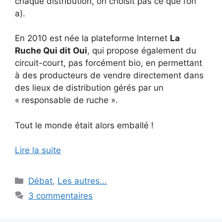
chaque distribution, on choisit pas ce que l’on
a).
En 2010 est née la plateforme Internet
La
Ruche Qui dit Oui
, qui propose également du
circuit-court, pas forcément bio, en permettant
à des producteurs de vendre directement dans
des lieux de distribution gérés par un
« responsable de ruche ».
Tout le monde était alors emballé !
Lire la suite
Catégories
Débat
,
Les autres...
3 commentaires