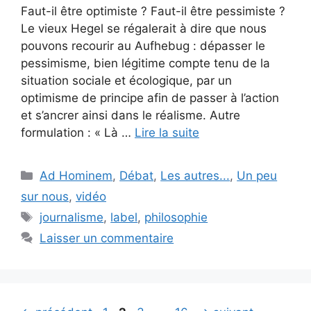
Faut-il être optimiste ? Faut-il être pessimiste ?
Le vieux Hegel se régalerait à dire que nous
pouvons recourir au Aufhebug : dépasser le
pessimisme, bien légitime compte tenu de la
situation sociale et écologique, par un
optimisme de principe afin de passer à l’action
et s’ancrer ainsi dans le réalisme. Autre
formulation : « Là …
Lire la suite
Catégories
Ad Hominem
,
Débat
,
Les autres...
,
Un peu
sur nous
,
vidéo
Étiquettes
journalisme
,
label
,
philosophie
Laisser un commentaire