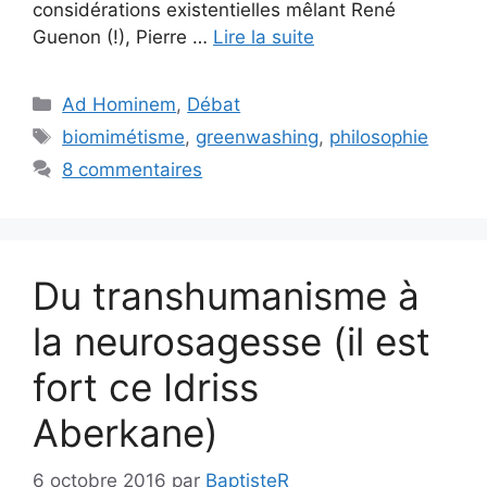
considérations existentielles mêlant René
Guenon (!), Pierre …
Lire la suite
Catégories
Ad Hominem
,
Débat
Étiquettes
biomimétisme
,
greenwashing
,
philosophie
8 commentaires
Du transhumanisme à
la neurosagesse (il est
fort ce Idriss
Aberkane)
6 octobre 2016
par
BaptisteR