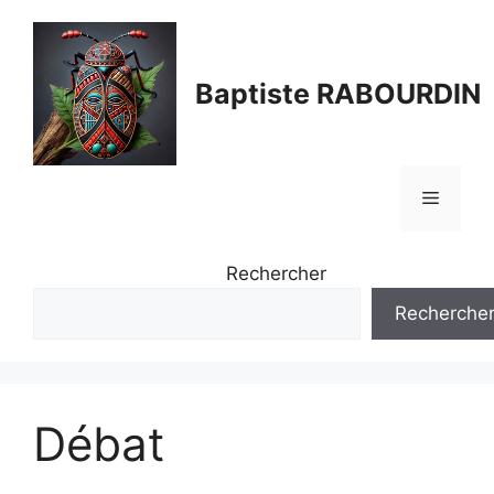
Aller
au
contenu
Baptiste RABOURDIN
Menu
Rechercher
Recherche
Débat