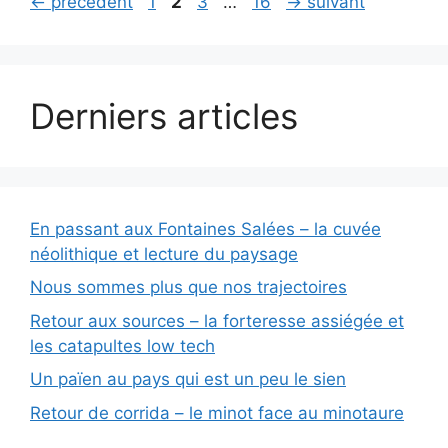
Page
Page
Page
Page
←
précédent
1
2
3
…
16
→
suivant
Derniers articles
En passant aux Fontaines Salées – la cuvée
néolithique et lecture du paysage
Nous sommes plus que nos trajectoires
Retour aux sources – la forteresse assiégée et
les catapultes low tech
Un païen au pays qui est un peu le sien
Retour de corrida – le minot face au minotaure