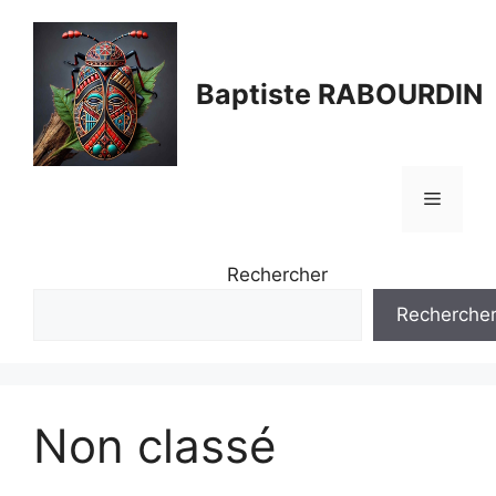
Aller
au
contenu
Baptiste RABOURDIN
Menu
Rechercher
Recherche
Non classé