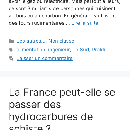
avoir le gaz ou l’électricité. Mais partout ailleurs,
ce sont 3 milliards de personnes qui cuisinent
au bois ou au charbon. En général, ils utilisent
des fours rudimentaires …
Lire la suite
Catégories
Les autres...
,
Non classé
Étiquettes
alimentation
,
ingénieur; Le Sud
,
Prakti
Laisser un commentaire
La France peut-elle se
passer des
hydrocarbures de
schiste ?