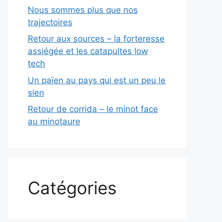
Nous sommes plus que nos
trajectoires
Retour aux sources – la forteresse
assiégée et les catapultes low
tech
Un païen au pays qui est un peu le
sien
Retour de corrida – le minot face
au minotaure
Catégories