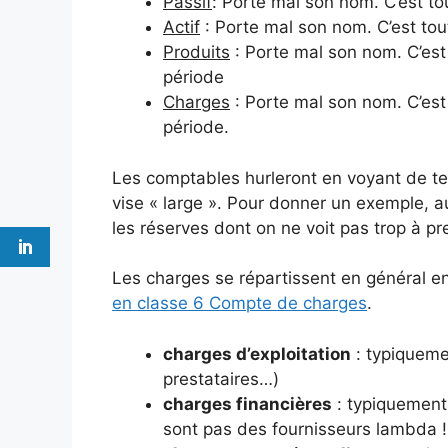
Passif
: Porte mal son nom. C’est to
Actif
: Porte mal son nom. C’est tout
Produits
: Porte mal son nom. C’est
période
Charges
: Porte mal son nom. C’est
période.
Les comptables hurleront en voyant de tel
vise « large ». Pour donner un exemple, 
les réserves dont on ne voit pas trop à pr
Les charges se répartissent en général e
en classe 6 Compte de charges
.
charges d’exploitation
: typiquemen
prestataires…)
charges financières
: typiquement 
sont pas des fournisseurs lambda ! j