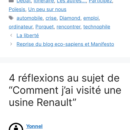
Débat
,
Itinéraire
,
Les autres...
,
Participez
,
Poïesis
,
Un peu sur nous
Étiquettes
automobile
,
crise
,
Diamond
,
emploi
,
ordinateur
,
Porquet
,
rencontrer
,
technophile
La liberté
Reprise du blog eco-sapiens et Manifesto
4 réflexions au sujet de
“Comment j’ai visité une
usine Renault”
Yonnel