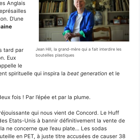
es Anglais
représailles
on. D’une
caine
s tard par
Jean Hill, la grand-mère qui a fait interdire les
bouteilles plastiques
on. Eux
appelle le
 spirituelle qui inspira la
beat generation
et le
eux fois ! Par l’épée et par la plume.
 réjouissante qui nous vient de Concord. Le Huff
 des Etats-Unis à bannir définitivement la vente de
ela ne concerne que l’eau plate… Les sodas
teille en PET, à juste titre accusées de causer 38