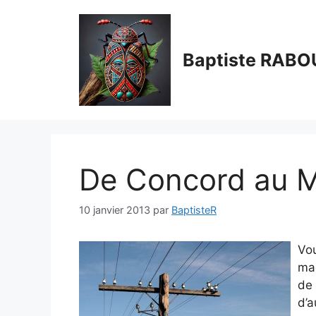
Aller
au
contenu
Baptiste RABO
De Concord au M
10 janvier 2013
par
BaptisteR
Vo
mag
de 
d’a