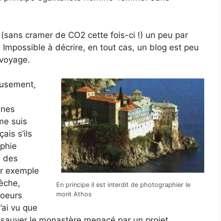
(sans cramer de CO2 cette fois-ci !) un peu par
. Impossible à décrire, en tout cas, un blog est peu
-voyage.
ieusement,
ines
me suis
is s’ils
ophie
a des
ar exemple
èche,
En principe il est interdit de photographier le
mont Athos
soeurs
’ai vu que
à sauver le monastère menacé par un projet