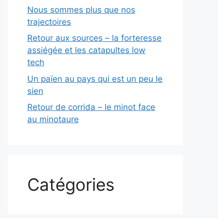
Nous sommes plus que nos
trajectoires
Retour aux sources – la forteresse
assiégée et les catapultes low
tech
Un païen au pays qui est un peu le
sien
Retour de corrida – le minot face
au minotaure
Catégories