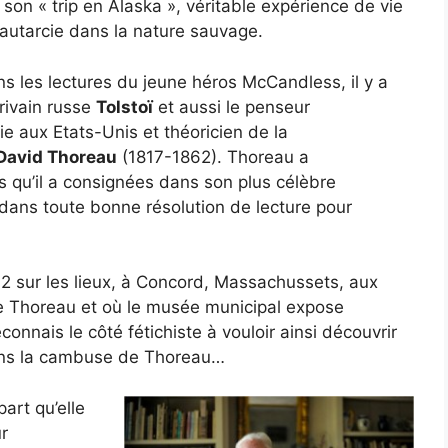
 son « trip en Alaska », véritable expérience de vie
autarcie dans la nature sauvage.
s les lectures du jeune héros McCandless, il y a
crivain russe
Tolstoï
et aussi le penseur
ie aux Etats-Unis et théoricien de la
David Thoreau
(1817-1862). Thoreau a
s qu’il a consignées dans son plus célèbre
er dans toute bonne résolution de lecture pour
O2 sur les lieux, à Concord, Massachussets, aux
de Thoreau et où le musée municipal expose
connais le côté fétichiste à vouloir ainsi découvrir
t dans la cambuse de Thoreau…
art qu’elle
ur