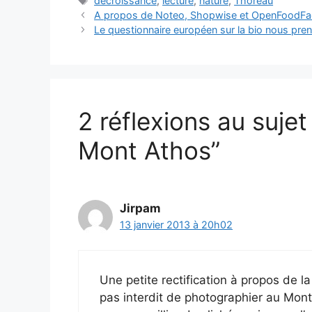
décroissance
,
lecture
,
nature
,
Thoreau
A propos de Noteo, Shopwise et OpenFoodFa
Le questionnaire européen sur la bio nous pren
2 réflexions au suje
Mont Athos”
Jirpam
13 janvier 2013 à 20h02
Une petite rectification à propos de l
pas interdit de photographier au Mont 