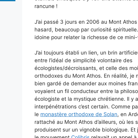
rancune !
J’ai passé 3 jours en 2006 au Mont Athos 
hasard, beaucoup par curiosité spirituelle
idoine pour relater la richesse de ce mini
J’ai toujours établi un lien, un brin artific
entre l’idéal de simplicité volontaire des
écologistes/décroissants, et celle des mo
orthodoxes du Mont Athos. En réalité, je 
bien gardé de demander aux moines frança
voyaient un fil conducteur entre la philos
écologiste et la mystique chrétienne. Il y 
interpénétrations c’est certain. Comme p
le
monastère orthodoxe de Solan
, en Ard
rattaché au Mont Athos d’ailleurs, où les 
produisent sur un vignoble biologique. Et j
le mouvement
Colibris
relayait un appel 