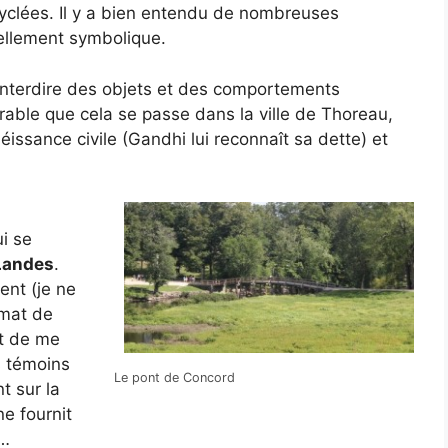
ecyclées. Il y a bien entendu de nombreuses
tellement symbolique.
 d’interdire des objets et des comportements
rable que cela se passe dans la ville de Thoreau,
béissance civile (Gandhi lui reconnaît sa dette) et
i se
Landes
.
ent (je ne
imat de
t de me
s témoins
Le pont de Concord
t sur la
e fournit
é…