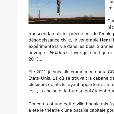
sur
en 
Dan
l’é
transcendantaliste, précurseur de l’écolog
désobéissance civile, le vénérable
Henri 
expérimenté la vie dans les bois, 2 année
ouvrage «
Walden
« . Livre qui doit figur
2013…
Eté 2011, je suis allé cramé mon quota C
Etats-Unis. Là où se trouvait la cabane 
plusieurs objets lui ayant appartenu. Je re
le lit, la chaise et le bureau qui étaien
Concord est une petite ville banale mis à p
a été le théâtre d’une bataille capitale po