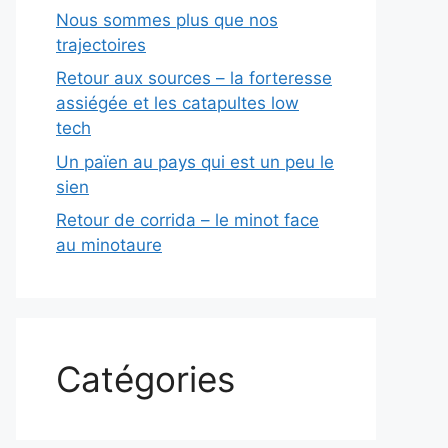
Nous sommes plus que nos
trajectoires
Retour aux sources – la forteresse
assiégée et les catapultes low
tech
Un païen au pays qui est un peu le
sien
Retour de corrida – le minot face
au minotaure
Catégories