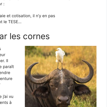
r :
ie et cotisation, il n’y en pas
ent le TESE…
ar les cornes
s
eur
r. Il
e paraît
tendre
venture
?
 j’ai vu
ents à