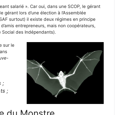
rigeant salarié ». Car oui, dans une SCOP, le gérant
de gérant lors d’une élection à l’Assemblée
SAF surtout) il existe deux régimes en principe
up d’amis entrepreneurs, mais non coopérateurs,
 Social des Indépendants).
e sur le
sans
uve-
 ;
ts ;
he du Monstre…