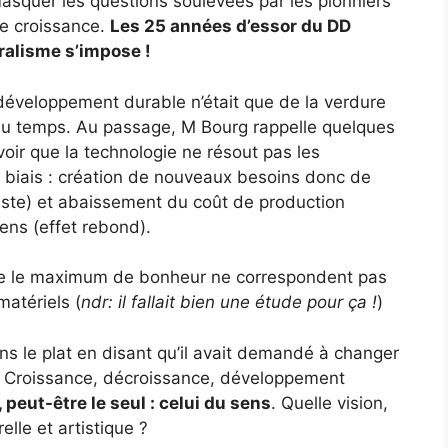
squer les questions soulevées par les pionniers
 de croissance.
Les 25 années d’essor du DD
ralisme s’impose !
éveloppement durable n’était que de la verdure
u du temps. Au passage, M Bourg rappelle quelques
voir que la technologie ne résout pas les
 biais : création de nouveaux besoins donc de
iste) et abaissement du coût de production
ens (effet rebond).
ue le maximum de bonheur ne correspondent pas
atériels (
ndr: il fallait bien une étude pour ça !
)
ns le plat en disant qu’il avait demandé à changer
 !). Croissance, décroissance, développement
 peut-être le seul : celui du sens
. Quelle vision,
elle et artistique ?