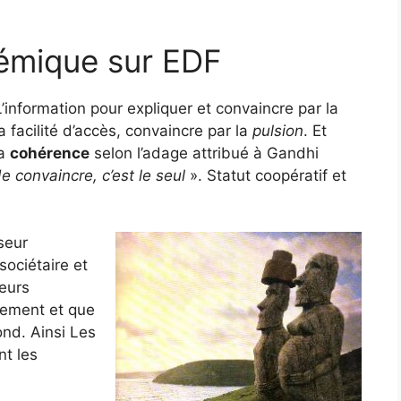
lémique sur EDF
information pour expliquer et convaincre par la
 facilité d’accès, convaincre par la
pulsion
. Et
la
cohérence
selon l’adage attribué à Gandhi
e convaincre, c’est le seul
». Statut coopératif et
seur
sociétaire et
teurs
lement et que
ond. Ainsi Les
nt les