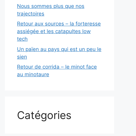
Nous sommes plus que nos
trajectoires
Retour aux sources – la forteresse
assiégée et les catapultes low
tech
Un païen au pays qui est un peu le
sien
Retour de corrida – le minot face
au minotaure
Catégories