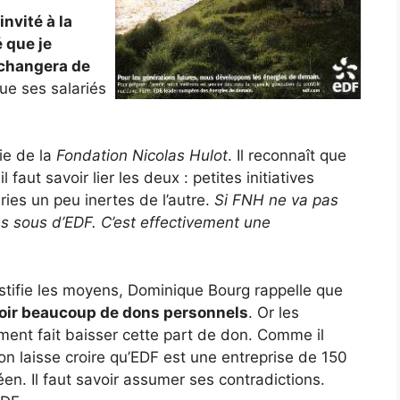
invité à la
é que je
n changera de
ue ses salariés
ie de la
Fondation Nicolas Hulot
. Il reconnaît que
 faut savoir lier les deux : petites initiatives
ies un peu inertes de l’autre.
Si FNH ne va pas
es sous d’EDF. C’est effectivement une
justifie les moyens, Dominique Bourg rappelle que
voir beaucoup de dons personnels
. Or les
ment fait baisser cette part de don. Comme il
’on laisse croire qu’EDF est une entreprise de 150
n. Il faut savoir assumer ses contradictions.