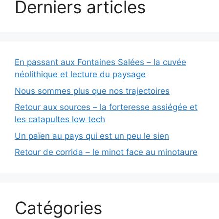
Derniers articles
v
e
:
En passant aux Fontaines Salées – la cuvée
néolithique et lecture du paysage
Nous sommes plus que nos trajectoires
Retour aux sources – la forteresse assiégée et
les catapultes low tech
Un païen au pays qui est un peu le sien
Retour de corrida – le minot face au minotaure
Catégories