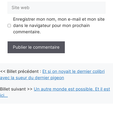
Site
web
Enregistrer mon nom, mon e-mail et mon site
dans le navigateur pour mon prochain
commentaire.
A
l
<< Billet précédent :
t
Et si on noyait le dernier colibri
avec la sueur du dernier pigeon
e
r
Billet suivant >>
Un autre monde est possible. Et il est
n
ici…
a
t
i