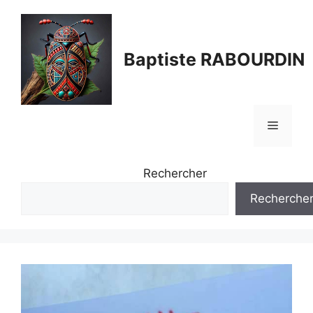
Aller
au
contenu
Baptiste RABOURDIN
Menu
Rechercher
Recherche