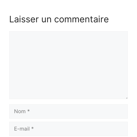
Laisser un commentaire
Commentaire
Nom
E-
mail