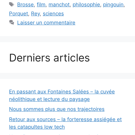
Étiquettes
Brosse
,
film
,
manchot
,
philosophie
,
pingouin
,
Porquet
,
Rey
,
sciences
Laisser un commentaire
Derniers articles
En passant aux Fontaines Salées – la cuvée
néolithique et lecture du paysage
Nous sommes plus que nos trajectoires
Retour aux sources – la forteresse assiégée et
les catapultes low tech