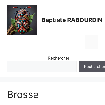
Aller
au
contenu
Baptiste RABOURDIN
Menu
Rechercher
Recherche
Brosse