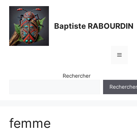
Aller
au
contenu
Baptiste RABOURDIN
Menu
Rechercher
Recherche
femme