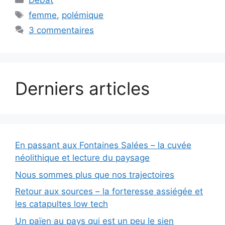
Débat
Étiquettes
femme
,
polémique
3 commentaires
Derniers articles
En passant aux Fontaines Salées – la cuvée
néolithique et lecture du paysage
Nous sommes plus que nos trajectoires
Retour aux sources – la forteresse assiégée et
les catapultes low tech
Un païen au pays qui est un peu le sien