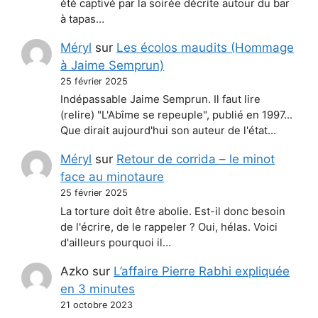
été captivé par la soirée décrite autour du bar
à tapas…
Méryl
sur
Les écolos maudits (Hommage
à Jaime Semprun)
25 février 2025
Indépassable Jaime Semprun. Il faut lire
(relire) "L'Abîme se repeuple", publié en 1997...
Que dirait aujourd'hui son auteur de l'état…
Méryl
sur
Retour de corrida – le minot
face au minotaure
25 février 2025
La torture doit être abolie. Est-il donc besoin
de l'écrire, de le rappeler ? Oui, hélas. Voici
d'ailleurs pourquoi il…
Azko
sur
L’affaire Pierre Rabhi expliquée
en 3 minutes
21 octobre 2023