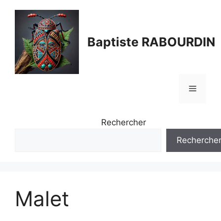
Aller
au
contenu
Baptiste RABOURDIN
Menu
Rechercher
Recherche
Malet