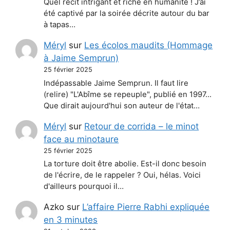
Quel récit intrigant et riche en humanité ! J’ai
été captivé par la soirée décrite autour du bar
à tapas…
Méryl
sur
Les écolos maudits (Hommage
à Jaime Semprun)
25 février 2025
Indépassable Jaime Semprun. Il faut lire
(relire) "L'Abîme se repeuple", publié en 1997...
Que dirait aujourd'hui son auteur de l'état…
Méryl
sur
Retour de corrida – le minot
face au minotaure
25 février 2025
La torture doit être abolie. Est-il donc besoin
de l'écrire, de le rappeler ? Oui, hélas. Voici
d'ailleurs pourquoi il…
Azko
sur
L’affaire Pierre Rabhi expliquée
en 3 minutes