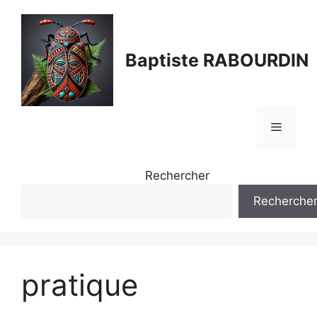
Aller
au
contenu
Baptiste RABOURDIN
Menu
Rechercher
Recherche
pratique