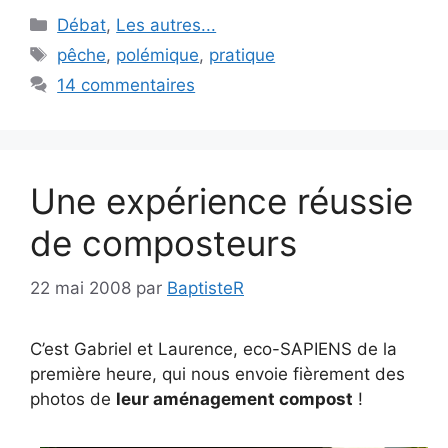
Catégories
Débat
,
Les autres...
Étiquettes
pêche
,
polémique
,
pratique
14 commentaires
Une expérience réussie
de composteurs
22 mai 2008
par
BaptisteR
C’est Gabriel et Laurence, eco-SAPIENS de la
première heure, qui nous envoie fièrement des
photos de
leur aménagement compost
!