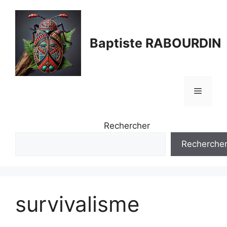
Aller
au
contenu
Baptiste RABOURDIN
Menu
Rechercher
Recherche
survivalisme