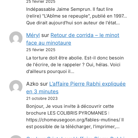
25 février 2025
Indépassable Jaime Semprun. Il faut lire
(relire) "L'Abîme se repeuple", publié en 1997...
Que dirait aujourd'hui son auteur de l'état…
Méryl
sur
Retour de corrida – le minot
face au minotaure
25 février 2025
La torture doit être abolie. Est-il donc besoin
de l'écrire, de le rappeler ? Oui, hélas. Voici
d'ailleurs pourquoi il…
Azko
sur
L’affaire Pierre Rabhi expliquée
en 3 minutes
21 octobre 2023
Bonjour, Je vous invite à découvrir cette
brochure LES COLIBRIS PYROMANES :
https://chomeusegoon.org/fables-mutines/ Il
est possible de la télécharger, l'imprimer,…