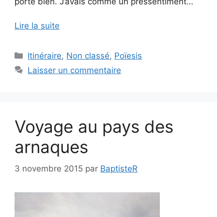
porte bien. J’avais comme un pressentiment…
Lire la suite
Catégories
Itinéraire
,
Non classé
,
Poïesis
Laisser un commentaire
Voyage au pays des
arnaques
3 novembre 2015
par
BaptisteR