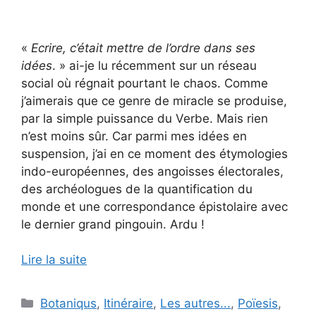
«
Ecrire, c’était mettre de l’ordre dans ses
idées
. » ai-je lu récemment sur un réseau
social où régnait pourtant le chaos. Comme
j’aimerais que ce genre de miracle se produise,
par la simple puissance du Verbe. Mais rien
n’est moins sûr. Car parmi mes idées en
suspension, j’ai en ce moment des étymologies
indo-européennes, des angoisses électorales,
des archéologues de la quantification du
monde et une correspondance épistolaire avec
le dernier grand pingouin. Ardu !
Lire la suite
Catégories
Botaniqus
,
Itinéraire
,
Les autres...
,
Poïesis
,