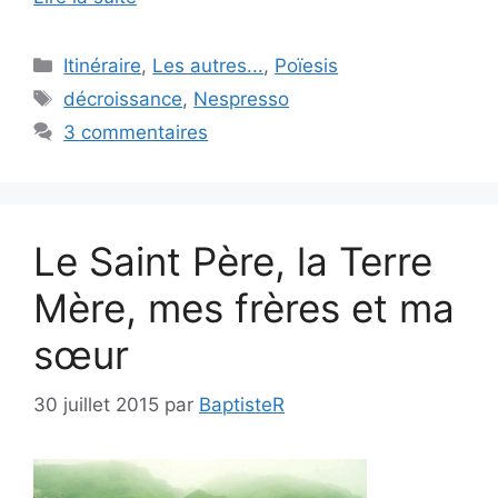
Catégories
Itinéraire
,
Les autres...
,
Poïesis
Étiquettes
décroissance
,
Nespresso
3 commentaires
Le Saint Père, la Terre
Mère, mes frères et ma
sœur
30 juillet 2015
par
BaptisteR