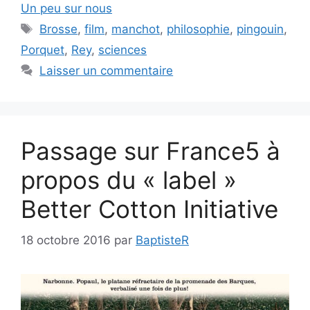
Un peu sur nous
Étiquettes
Brosse
,
film
,
manchot
,
philosophie
,
pingouin
,
Porquet
,
Rey
,
sciences
Laisser un commentaire
Passage sur France5 à
propos du « label »
Better Cotton Initiative
18 octobre 2016
par
BaptisteR