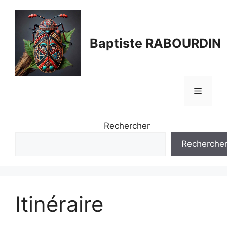
Aller
au
contenu
Baptiste RABOURDIN
Menu
Rechercher
Recherche
Itinéraire