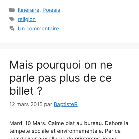
Catégories
Itinéraire
,
Poïesis
Étiquettes
religion
Un commentaire
Mais pourquoi on ne
parle pas plus de ce
billet ?
12 mars 2015
par
BaptisteR
Mardi 10 Mars. Calme plat au bureau. Dehors la
tempête sociale et environnementale. Par ce
jour d’hiver aux allures de printemps, je me