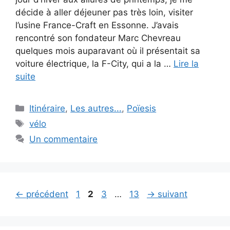
décide à aller déjeuner pas très loin, visiter
l’usine France-Craft en Essonne. J’avais
rencontré son fondateur Marc Chevreau
quelques mois auparavant où il présentait sa
voiture électrique, la F-City, qui a la …
Lire la
suite
Catégories
Itinéraire
,
Les autres...
,
Poïesis
Étiquettes
vélo
Un commentaire
Page
Page
Page
Page
←
précédent
1
2
3
…
13
→
suivant