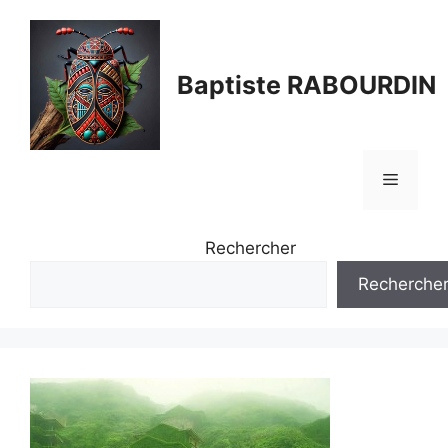
Aller
au
contenu
Baptiste RABOURDIN
Menu
Rechercher
Recherche