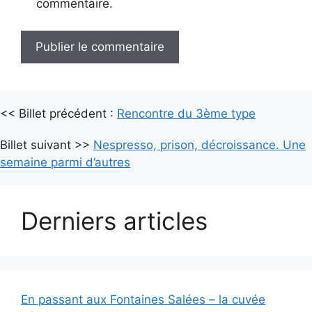
commentaire.
A
l
<< Billet précédent :
t
Rencontre du 3ème type
e
Billet suivant >>
Nespresso, prison, décroissance. Une
r
semaine parmi d’autres
n
a
t
Derniers articles
i
v
e
:
En passant aux Fontaines Salées – la cuvée