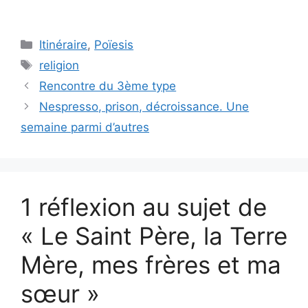
Catégories
Itinéraire
,
Poïesis
Étiquettes
religion
Rencontre du 3ème type
Nespresso, prison, décroissance. Une
semaine parmi d’autres
1 réflexion au sujet de
« Le Saint Père, la Terre
Mère, mes frères et ma
sœur »