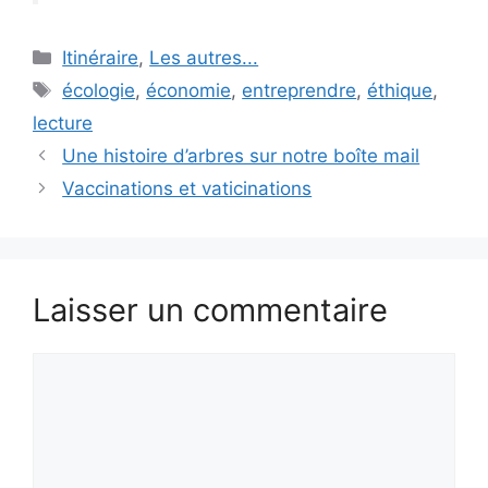
Catégories
Itinéraire
,
Les autres...
Étiquettes
écologie
,
économie
,
entreprendre
,
éthique
,
lecture
Une histoire d’arbres sur notre boîte mail
Vaccinations et vaticinations
Laisser un commentaire
Commentaire