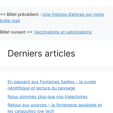
A
l
<< Billet précédent :
t
Une histoire d’arbres sur notre
boîte mail
e
r
Billet suivant >>
Vaccinations et vaticinations
n
a
t
Derniers articles
i
v
e
:
En passant aux Fontaines Salées – la cuvée
néolithique et lecture du paysage
Nous sommes plus que nos trajectoires
Retour aux sources – la forteresse assiégée et
les catapultes low tech