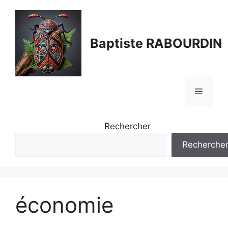
Aller
au
contenu
Baptiste RABOURDIN
Menu
Rechercher
Recherche
économie