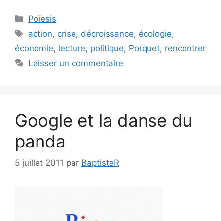
Catégories
Poïesis
Étiquettes
action
,
crise
,
décroissance
,
écologie
,
économie
,
lecture
,
politique
,
Porquet
,
rencontrer
Laisser un commentaire
Google et la danse du
panda
5 juillet 2011
par
BaptisteR