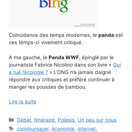
Coïncidence des temps modernes, le
panda
est
ces temps-ci vivement critiqué.
A ma gauche, le
Panda WWF
, épinglé par le
journaliste Fabrice Nicolino dans son livre «
Qui
a tué l’écologie ?
» L’ONG n’a jamais daigné
répondre aux critiques et préféré continuer à
manger les pousses de bambou.
Lire la suite
Catégories
Débat
,
Itinéraire
,
Poïesis
,
Un peu sur nous
Étiquettes
communiquer
,
économie
,
internet
,