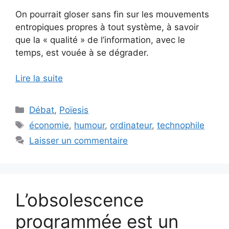
On pourrait gloser sans fin sur les mouvements
entropiques propres à tout système, à savoir
que la « qualité » de l’information, avec le
temps, est vouée à se dégrader.
Lire la suite
Catégories
Débat
,
Poïesis
Étiquettes
économie
,
humour
,
ordinateur
,
technophile
Laisser un commentaire
L’obsolescence
programmée est un