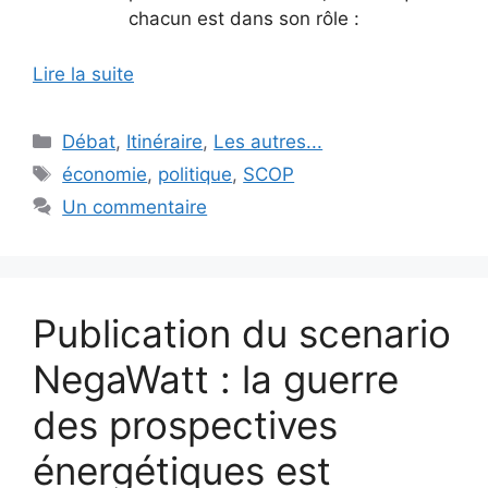
chacun est dans son rôle :
Lire la suite
Catégories
Débat
,
Itinéraire
,
Les autres...
Étiquettes
économie
,
politique
,
SCOP
Un commentaire
Publication du scenario
NegaWatt : la guerre
des prospectives
énergétiques est