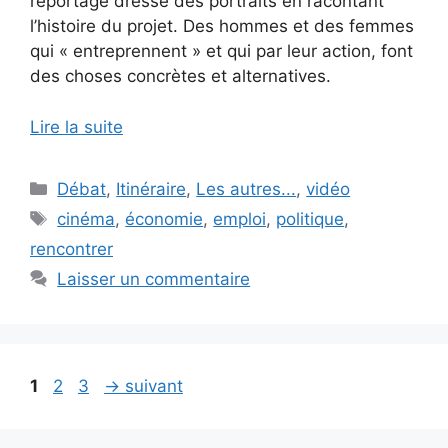
reportage dresse des portraits en racontant
l’histoire du projet. Des hommes et des femmes
qui « entreprennent » et qui par leur action, font
des choses concrètes et alternatives.
Lire la suite
Catégories
Débat
,
Itinéraire
,
Les autres...
,
vidéo
Étiquettes
cinéma
,
économie
,
emploi
,
politique
,
rencontrer
Laisser un commentaire
Page
Page
Page
1
2
3
→
suivant