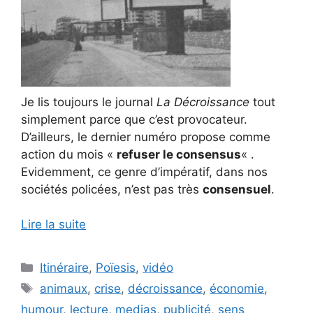
Je lis toujours le journal
La Décroissance
tout
simplement parce que c’est provocateur.
D’ailleurs, le dernier numéro propose comme
action du mois «
refuser le consensus
« .
Evidemment, ce genre d’impératif, dans nos
sociétés policées, n’est pas très
consensuel
.
Lire la suite
Catégories
Itinéraire
,
Poïesis
,
vidéo
Étiquettes
animaux
,
crise
,
décroissance
,
économie
,
humour
,
lecture
,
medias
,
publicité
,
sens