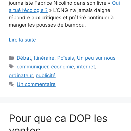
journaliste Fabrice Nicolino dans son livre «
Qui
a tué l’écologie ?
» L’ONG n’a jamais daigné
répondre aux critiques et préféré continuer à
manger les pousses de bambou.
Lire la suite
Catégories
Débat
,
Itinéraire
,
Poïesis
,
Un peu sur nous
Étiquettes
communiquer
,
économie
,
internet
,
ordinateur
,
publicité
Un commentaire
Pour que ca DOP les
ventes