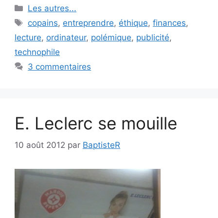
Catégories
Les autres...
Étiquettes
copains
,
entreprendre
,
éthique
,
finances
,
lecture
,
ordinateur
,
polémique
,
publicité
,
technophile
3 commentaires
E. Leclerc se mouille
10 août 2012
par
BaptisteR