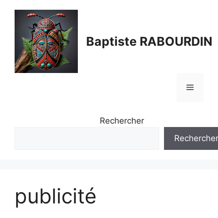
Aller
au
contenu
Baptiste RABOURDIN
Menu
Rechercher
Recherche
publicité