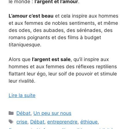
le monde :
l’argent et l’amour
.
L’amour c’est beau
et cela inspire aux hommes
et aux femmes de nobles sentiments, et même
des odes, des aubades, des sérénades, des
romans poignants et des films à budget
titaniquesque
.
Alors que
l’argent est sale
, qu’il inspire aux
hommes et aux femmes des réflexes reptiliens
flattant leur égo, leur soif de pouvoir et stimule
leur rivalité.
Lire la suite
Catégories
Débat
,
Un peu sur nous
Étiquettes
crise
,
Débat
,
entreprendre
,
éthique
,