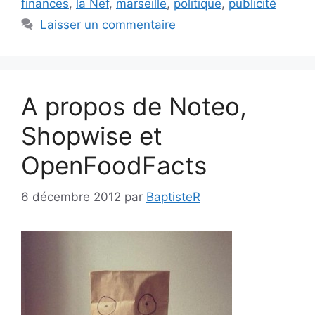
finances
,
la Nef
,
marseille
,
politique
,
publicité
Laisser un commentaire
A propos de Noteo,
Shopwise et
OpenFoodFacts
6 décembre 2012
par
BaptisteR