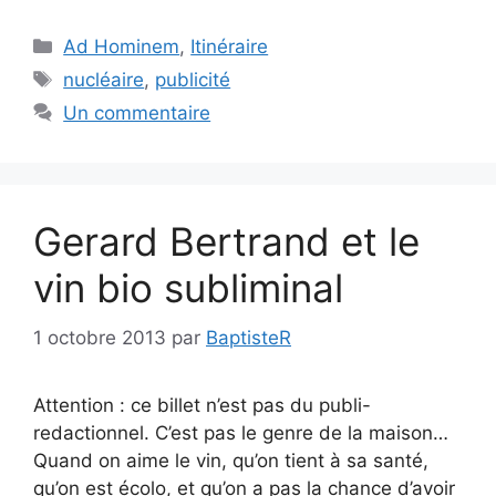
Catégories
Ad Hominem
,
Itinéraire
Étiquettes
nucléaire
,
publicité
Un commentaire
Gerard Bertrand et le
vin bio subliminal
1 octobre 2013
par
BaptisteR
Attention : ce billet n’est pas du publi-
redactionnel. C’est pas le genre de la maison…
Quand on aime le vin, qu’on tient à sa santé,
qu’on est écolo, et qu’on a pas la chance d’avoir