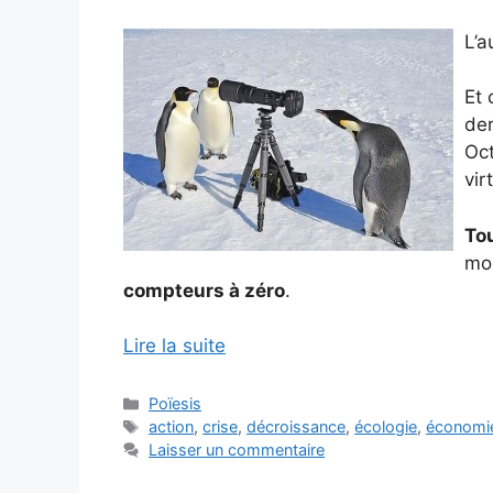
L’a
Et 
der
Oc
vir
To
mon
compteurs à zéro
.
Lire la suite
Catégories
Poïesis
Étiquettes
action
,
crise
,
décroissance
,
écologie
,
économi
Laisser un commentaire