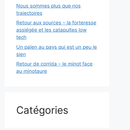
Nous sommes plus que nos
trajectoires
Retour aux sources – la forteresse
assiégée et les catapultes low
tech
Un païen au pays qui est un peu le
sien
Retour de corrida – le minot face
au minotaure
Catégories