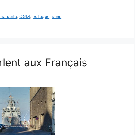
marseille
,
OGM
,
politique
,
sens
rlent aux Français