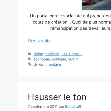
Un porte-parole socialiste qui prend de
cours de création… Quoi de plus normal
l’émancipation des travailleurs
Lire la suite
Catégories
Débat
,
Itinéraire
,
Les autres...
Étiquettes
économie
,
politique
,
SCOP
Un commentaire
Hausser le ton
7 septembre 2011
par
BaptisteR