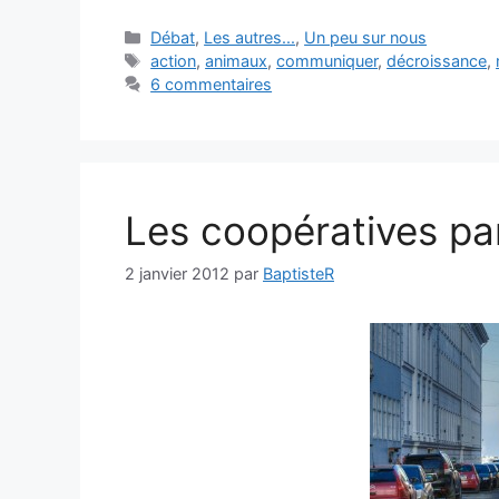
Catégories
Débat
,
Les autres...
,
Un peu sur nous
Étiquettes
action
,
animaux
,
communiquer
,
décroissance
,
6 commentaires
Les coopératives pa
2 janvier 2012
par
BaptisteR