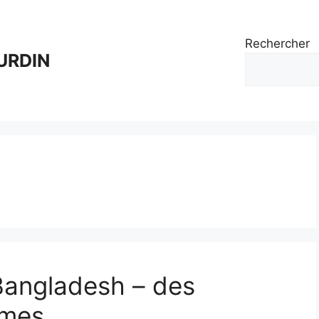
Rechercher
URDIN
angladesh – des
èmes