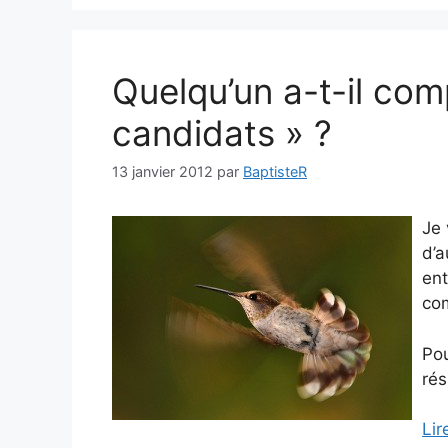
Quelqu’un a-t-il co
candidats » ?
13 janvier 2012
par
BaptisteR
Je 
d’a
ent
co
Pou
ré
Lir