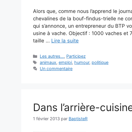
Alors que, comme nous l’apprend le journal
chevalines de la bouf-findus-trielle ne c
qui s’annonce, un entrepreneur du BTP vo
usine à vache. Objectif : 1000 vaches et 
taille …
Lire la suite
Catégories
Les autres...
,
Participez
Étiquettes
animaux
,
emploi
,
humour
,
politique
Un commentaire
Dans l’arrière-cuisi
1 février 2013
par
BaptisteR