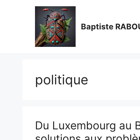
Aller
au
contenu
Baptiste RABO
politique
Du Luxembourg au B
solutions aux probl