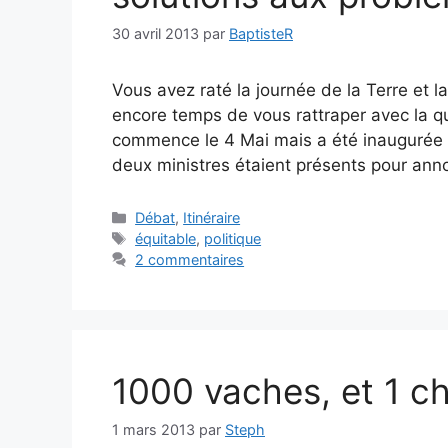
30 avril 2013
par
BaptisteR
Vous avez raté la journée de la Terre et 
encore temps de vous rattraper avec la q
commence le 4 Mai mais a été inaugurée po
deux ministres étaient présents pour ann
Catégories
Débat
,
Itinéraire
Étiquettes
équitable
,
politique
2 commentaires
1000 vaches, et 1 ch
1 mars 2013
par
Steph