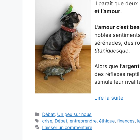
Il paraît que deu
et l’amour
.
L’amour c’est be
nobles sentiment
sérénades, des ro
titaniquesque
.
Alors que
l’argent
des réflexes reptil
stimule leur rivalit
Lire la suite
Catégories
Débat
,
Un peu sur nous
Étiquettes
crise
,
Débat
,
entreprendre
,
éthique
,
finances
,
l
Laisser un commentaire