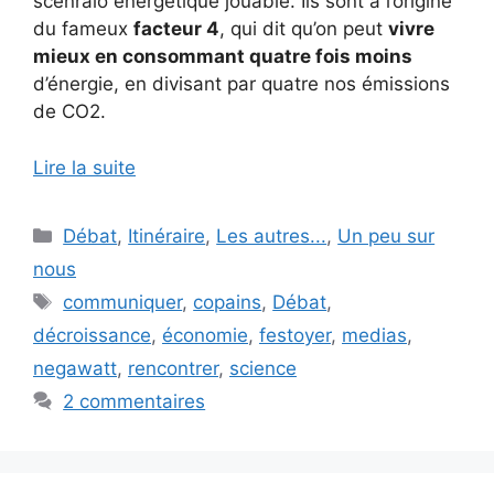
scénraio énergétique jouable. Ils sont à l’origine
du fameux
facteur 4
, qui dit qu’on peut
vivre
mieux en consommant quatre fois moins
d’énergie, en divisant par quatre nos émissions
de CO2.
Lire la suite
Catégories
Débat
,
Itinéraire
,
Les autres...
,
Un peu sur
nous
Étiquettes
communiquer
,
copains
,
Débat
,
décroissance
,
économie
,
festoyer
,
medias
,
negawatt
,
rencontrer
,
science
2 commentaires