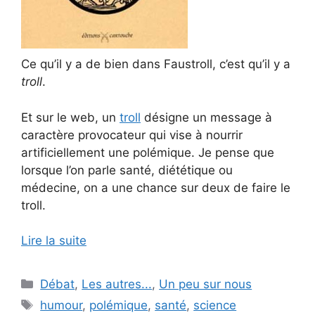
Ce qu’il y a de bien dans Faustroll, c’est qu’il y a
troll
.
Et sur le web, un
troll
désigne un message à
caractère provocateur qui vise à nourrir
artificiellement une polémique. Je pense que
lorsque l’on parle santé, diététique ou
médecine, on a une chance sur deux de faire le
troll.
Lire la suite
Catégories
Débat
,
Les autres...
,
Un peu sur nous
Étiquettes
humour
,
polémique
,
santé
,
science