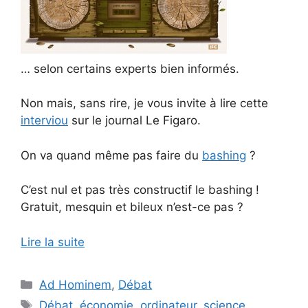
… selon certains experts bien informés.
Non mais, sans rire, je vous invite à lire cette
interviou
sur le journal Le Figaro.
On va quand même pas faire du
bashing
?
C’est nul et pas très constructif le bashing !
Gratuit, mesquin et bileux n’est-ce pas ?
Lire la suite
Catégories
Ad Hominem
,
Débat
Étiquettes
Débat
,
économie
,
ordinateur
,
science
,