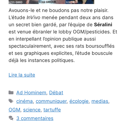
Avouons-le et ne boudons pas notre plaisir.
L’étude
InVivo
menée pendant deux ans dans
un secret bien gardé, par l’équipe de
Séralini
est venue ébranler le lobby OGM/pesticides. Et
en interpellant l’opinion publique aussi
spectaculairement, avec ses rats boursoufflés
et ses graphiques explicites, l’étude bouscule
déjà les instances politiques.
Lire la suite
Catégories
Ad Hominem
,
Débat
Étiquettes
cinéma
,
communiquer
,
écologie
,
medias
,
OGM
,
science
,
tartuffe
3 commentaires