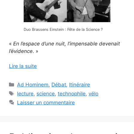
Duo Brassens Einstein : Fête de la Science ?
«
En l’espace d’une nuit, l’impensable devenait
l’évidence
. »
Lire la suite
Catégories
Ad Hominem
,
Débat
,
Itinéraire
Étiquettes
lecture
,
science
,
technophile
,
vélo
Laisser un commentaire