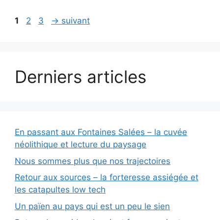
Page
Page
Page
1
2
3
→
suivant
Derniers articles
En passant aux Fontaines Salées – la cuvée
néolithique et lecture du paysage
Nous sommes plus que nos trajectoires
Retour aux sources – la forteresse assiégée et
les catapultes low tech
Un païen au pays qui est un peu le sien