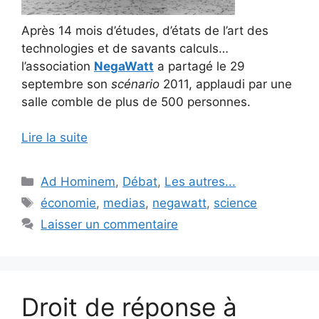
Après 14 mois d’études, d’états de l’art des
technologies et de savants calculs…
l’association
NegaWatt
a partagé le 29
septembre son
scénario
2011, applaudi par une
salle comble de plus de 500 personnes.
Lire la suite
Catégories
Ad Hominem
,
Débat
,
Les autres...
Étiquettes
économie
,
medias
,
negawatt
,
science
Laisser un commentaire
Droit de réponse à