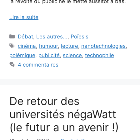
la révolte du public ne le mette aussitôt à bas.
Lire la suite
Catégories
Débat
,
Les autres...
,
Poïesis
Étiquettes
cinéma
,
humour
,
lecture
,
nanotechnologies
,
polémique
,
publicité
,
science
,
technophile
4 commentaires
De retour des
universités négaWatt
(le futur a un avenir !)