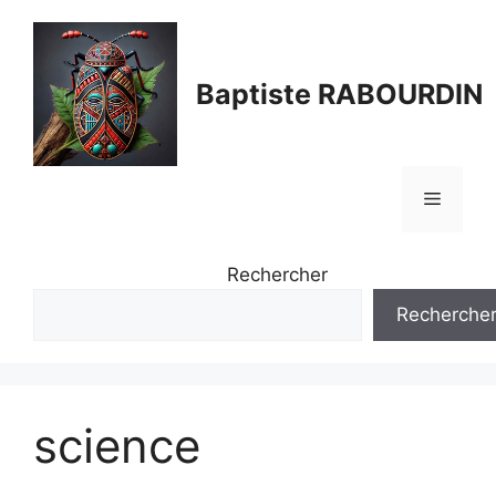
Aller
au
contenu
Baptiste RABOURDIN
Menu
Rechercher
Recherche
science