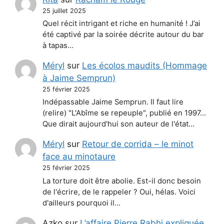
25 juillet 2025
Quel récit intrigant et riche en humanité ! J’ai
été captivé par la soirée décrite autour du bar
à tapas…
Méryl
sur
Les écolos maudits (Hommage
à Jaime Semprun)
25 février 2025
Indépassable Jaime Semprun. Il faut lire
(relire) "L'Abîme se repeuple", publié en 1997...
Que dirait aujourd'hui son auteur de l'état…
Méryl
sur
Retour de corrida – le minot
face au minotaure
25 février 2025
La torture doit être abolie. Est-il donc besoin
de l'écrire, de le rappeler ? Oui, hélas. Voici
d'ailleurs pourquoi il…
Azko
sur
L’affaire Pierre Rabhi expliquée