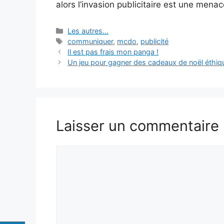
alors l’invasion publicitaire est une mena
Catégories
Les autres...
Étiquettes
communiquer
,
mcdo
,
publicité
Il est pas frais mon panga !
Un jeu pour gagner des cadeaux de noël éthiq
Laisser un commentaire
Commentaire