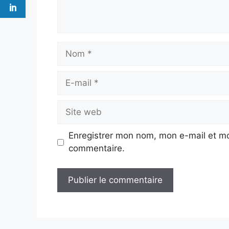
Nom
E-
mail
Site
web
Enregistrer mon nom, mon e-mail et mo
commentaire.
A
l
t