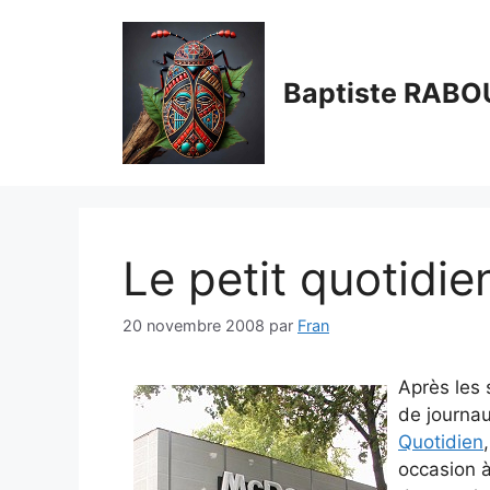
Aller
au
contenu
Baptiste RABO
Le petit quotidi
20 novembre 2008
par
Fran
Après les s
de journau
Quotidien
occasion 