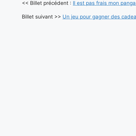
<< Billet précédent :
Il est pas frais mon panga
e
r
Billet suivant >>
Un jeu pour gagner des cadea
n
a
t
i
v
e
: