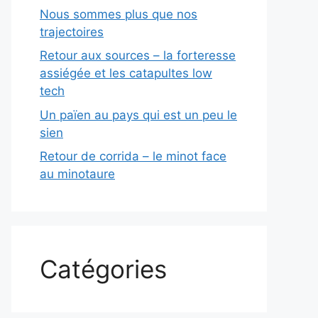
Nous sommes plus que nos
trajectoires
Retour aux sources – la forteresse
assiégée et les catapultes low
tech
Un païen au pays qui est un peu le
sien
Retour de corrida – le minot face
au minotaure
Catégories