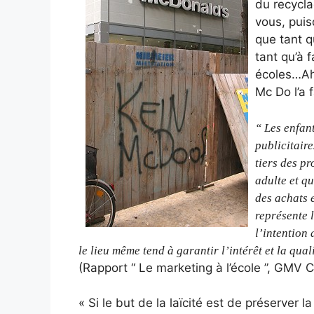
du recycla
vous, puis
que tant q
tant qu’à 
écoles…Ah 
Mc Do l’a f
“ Les enfant
publicitair
tiers des p
adulte et qu
des achats e
représente l
l’intention 
le lieu même tend à garantir l’intérêt et la qual
(Rapport “ Le marketing à l’école ”, GMV C
« Si le but de la laïcité est de préserver l