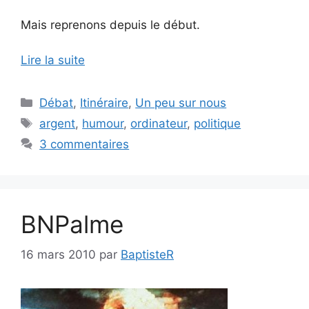
Mais reprenons depuis le début.
Lire la suite
Catégories
Débat
,
Itinéraire
,
Un peu sur nous
Étiquettes
argent
,
humour
,
ordinateur
,
politique
3 commentaires
BNPalme
16 mars 2010
par
BaptisteR