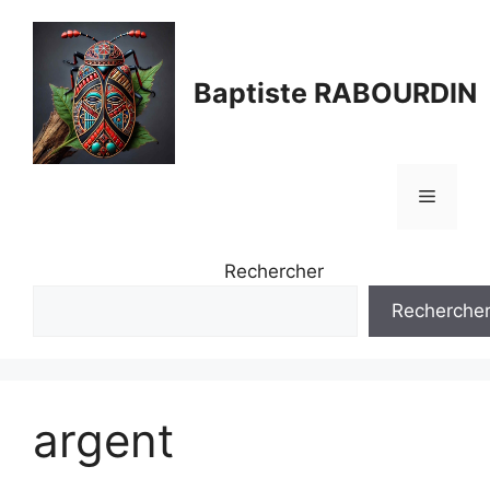
Aller
au
contenu
Baptiste RABOURDIN
Menu
Rechercher
Recherche
argent