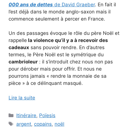
000 ans de dettes
de David Graeber
. En fait il
l’est déjà dans le monde anglo-saxon mais il
commence seulement à percer en France.
Un des passages évoque le rôle du père Noël et
rappelle
la violence qu’il y a à recevoir des
cadeaux
sans pouvoir rendre. En d’autres
termes, le Père Noël est le symétrique du
cambrioleur
: il s’introduit chez nous non pas
pour dérober mais pour offrir. Et nous ne
pourrons jamais « rendre la monnaie de sa
pièce » à ce délinquant masqué.
Lire la suite
Catégories
Itinéraire
,
Poïesis
Étiquettes
argent
,
copains
,
noël