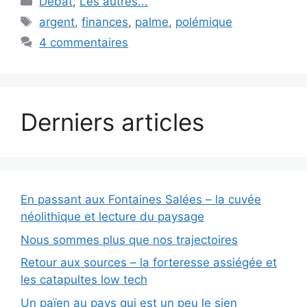
Débat
,
Les autres...
Étiquettes
argent
,
finances
,
palme
,
polémique
4 commentaires
Derniers articles
En passant aux Fontaines Salées – la cuvée
néolithique et lecture du paysage
Nous sommes plus que nos trajectoires
Retour aux sources – la forteresse assiégée et
les catapultes low tech
Un païen au pays qui est un peu le sien