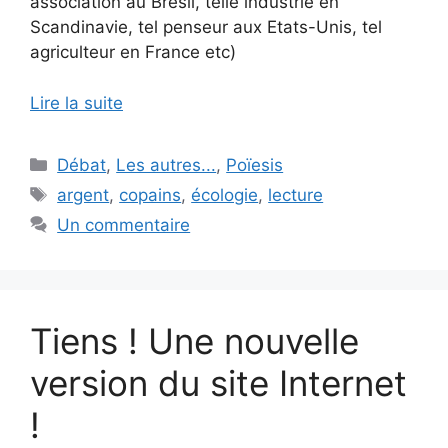
association au Brésil, telle industrie en
Scandinavie, tel penseur aux Etats-Unis, tel
agriculteur en France etc)
Lire la suite
Catégories
Débat
,
Les autres...
,
Poïesis
Étiquettes
argent
,
copains
,
écologie
,
lecture
Un commentaire
Tiens ! Une nouvelle
version du site Internet
!