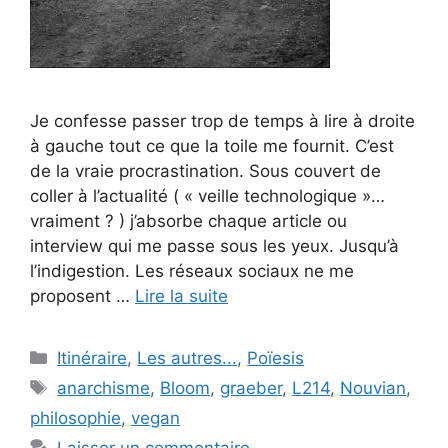
Je confesse passer trop de temps à lire à droite
à gauche tout ce que la toile me fournit. C’est
de la vraie procrastination. Sous couvert de
coller à l’actualité ( « veille technologique »…
vraiment ? ) j’absorbe chaque article ou
interview qui me passe sous les yeux. Jusqu’à
l’indigestion. Les réseaux sociaux ne me
proposent …
Lire la suite
Catégories
Itinéraire
,
Les autres...
,
Poïesis
Étiquettes
anarchisme
,
Bloom
,
graeber
,
L214
,
Nouvian
,
philosophie
,
vegan