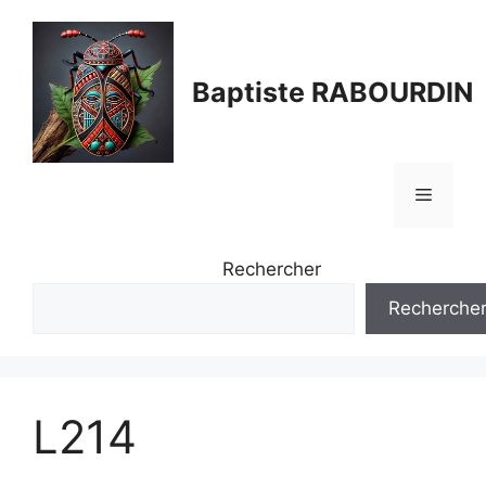
Aller
au
contenu
Baptiste RABOURDIN
Menu
Rechercher
Recherche
L214