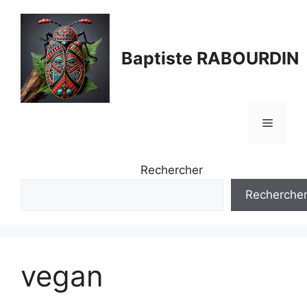
Aller
au
contenu
Baptiste RABOURDIN
Menu
Rechercher
Recherche
vegan