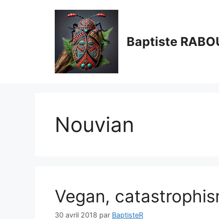
Aller
au
contenu
Baptiste RABO
Nouvian
Vegan, catastrophis
30 avril 2018
par
BaptisteR