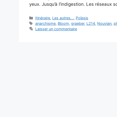
yeux. Jusqu’à l’indigestion. Les réseaux
Catégories
Itinéraire
,
Les autres...
,
Poïesis
Étiquettes
anarchisme
,
Bloom
,
graeber
,
L214
,
Nouvian
,
p
Laisser un commentaire