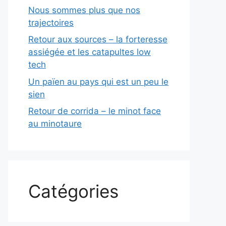
Nous sommes plus que nos
trajectoires
Retour aux sources – la forteresse
assiégée et les catapultes low
tech
Un païen au pays qui est un peu le
sien
Retour de corrida – le minot face
au minotaure
Catégories